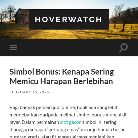
HOVERWATCH
Toggle
Toggle
search
mobile
field
menu
Simbol Bonus: Kenapa Sering
Memicu Harapan Berlebihan
FEBRUARY 15, 2026
Bagi banyak pemain judi online, tidak ada yang lebih
mendebarkan daripada melihat simbol bonus muncul di
layar. Dalam permainan
slot gacor
, simbol ini sering
dianggap sebagai “gerbang emas” menuju hadiah besar,
putaran gratis, atau fitur spesial yang menjanjikan