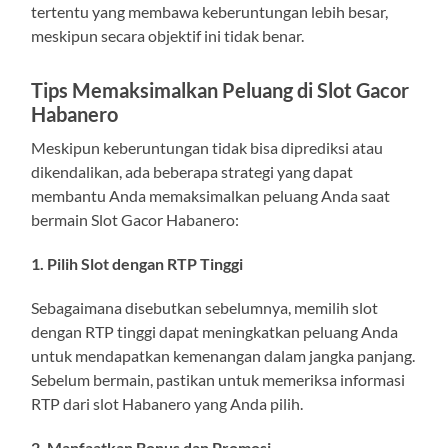
tertentu yang membawa keberuntungan lebih besar,
meskipun secara objektif ini tidak benar.
Tips Memaksimalkan Peluang di Slot Gacor
Habanero
Meskipun keberuntungan tidak bisa diprediksi atau
dikendalikan, ada beberapa strategi yang dapat
membantu Anda memaksimalkan peluang Anda saat
bermain Slot Gacor Habanero:
1. Pilih Slot dengan RTP Tinggi
Sebagaimana disebutkan sebelumnya, memilih slot
dengan RTP tinggi dapat meningkatkan peluang Anda
untuk mendapatkan kemenangan dalam jangka panjang.
Sebelum bermain, pastikan untuk memeriksa informasi
RTP dari slot Habanero yang Anda pilih.
2. Manfaatkan Bonus dan Promosi