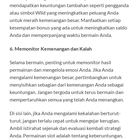
mendapatkan keuntungan tambahan seperti pengganda
atau simbol Wild yang meningkatkan peluang Anda
untuk meraih kemenangan besar. Manfaatkan setiap
kesempatan bonus yang ada untuk meningkatkan saldo
Anda dan memperpanjang waktu bermain Anda.
6. Memonitor Kemenangan dan Kalah
Selama bermain, penting untuk memonitor hasil
permainan dan mengelola emosi Anda. Jika Anda
mengalami kemenangan besar, pertimbangkan untuk
menyisihkan sebagian dari kemenangan Anda sebagai
keuntungan. Jangan tergoda untuk terus bermain dan
mempertaruhkan semua yang telah Anda menangkan.
Di sisi lain, jika Anda mengalami kekalahan berturut-
turut, jangan terlalu cepat untuk mengejar kerugian.
Ambil istirahat sejenak dan evaluasi kembali strategi
Anda. Permainan slot adalah tentang keberuntungan,