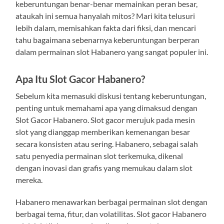
keberuntungan benar-benar memainkan peran besar,
ataukah ini semua hanyalah mitos? Mari kita telusuri
lebih dalam, memisahkan fakta dari fiksi, dan mencari
tahu bagaimana sebenarnya keberuntungan berperan
dalam permainan slot Habanero yang sangat populer ini.
Apa Itu Slot Gacor Habanero?
Sebelum kita memasuki diskusi tentang keberuntungan,
penting untuk memahami apa yang dimaksud dengan
Slot Gacor Habanero. Slot gacor merujuk pada mesin
slot yang dianggap memberikan kemenangan besar
secara konsisten atau sering. Habanero, sebagai salah
satu penyedia permainan slot terkemuka, dikenal
dengan inovasi dan grafis yang memukau dalam slot
mereka.
Habanero menawarkan berbagai permainan slot dengan
berbagai tema, fitur, dan volatilitas. Slot gacor Habanero