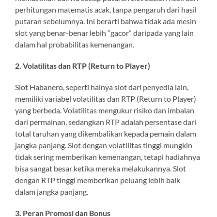
perhitungan matematis acak, tanpa pengaruh dari hasil
putaran sebelumnya. Ini berarti bahwa tidak ada mesin
slot yang benar-benar lebih “gacor” daripada yang lain
dalam hal probabilitas kemenangan.
2. Volatilitas dan RTP (Return to Player)
Slot Habanero, seperti halnya slot dari penyedia lain,
memiliki variabel volatilitas dan RTP (Return to Player)
yang berbeda. Volatilitas mengukur risiko dan imbalan
dari permainan, sedangkan RTP adalah persentase dari
total taruhan yang dikembalikan kepada pemain dalam
jangka panjang. Slot dengan volatilitas tinggi mungkin
tidak sering memberikan kemenangan, tetapi hadiahnya
bisa sangat besar ketika mereka melakukannya. Slot
dengan RTP tinggi memberikan peluang lebih baik
dalam jangka panjang.
3. Peran Promosi dan Bonus