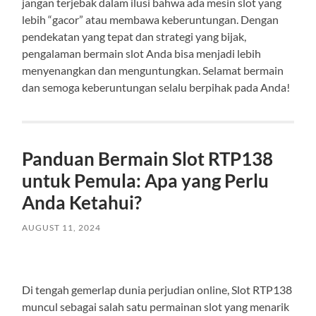
jangan terjebak dalam ilusi bahwa ada mesin slot yang
lebih “gacor” atau membawa keberuntungan. Dengan
pendekatan yang tepat dan strategi yang bijak,
pengalaman bermain slot Anda bisa menjadi lebih
menyenangkan dan menguntungkan. Selamat bermain
dan semoga keberuntungan selalu berpihak pada Anda!
Panduan Bermain Slot RTP138
untuk Pemula: Apa yang Perlu
Anda Ketahui?
AUGUST 11, 2024
Di tengah gemerlap dunia perjudian online, Slot RTP138
muncul sebagai salah satu permainan slot yang menarik