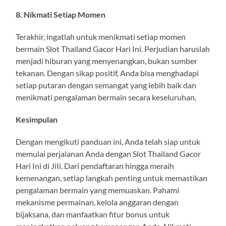
8. Nikmati Setiap Momen
Terakhir, ingatlah untuk menikmati setiap momen
bermain Slot Thailand Gacor Hari Ini. Perjudian haruslah
menjadi hiburan yang menyenangkan, bukan sumber
tekanan. Dengan sikap positif, Anda bisa menghadapi
setiap putaran dengan semangat yang lebih baik dan
menikmati pengalaman bermain secara keseluruhan.
Kesimpulan
Dengan mengikuti panduan ini, Anda telah siap untuk
memulai perjalanan Anda dengan Slot Thailand Gacor
Hari Ini di JiIi. Dari pendaftaran hingga meraih
kemenangan, setiap langkah penting untuk memastikan
pengalaman bermain yang memuaskan. Pahami
mekanisme permainan, kelola anggaran dengan
bijaksana, dan manfaatkan fitur bonus untuk