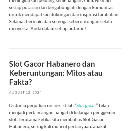
meningkatkan peluang kemenangan Anda. Nikmati
setiap putaran dan bergabunglah dengan komunitas
untuk mendapatkan dukungan dan inspirasi tambahan.
Selamat bermain dan semoga keberuntungan selalu
menyertai Anda dalam setiap putaran!
Slot Gacor Habanero dan
Keberuntungan: Mitos atau
Fakta?
AUGUST 12, 2024
Di dunia perjudian online, istilah “
Slot gacor
” telah
menjadi perbincangan hangat di kalangan penggemar
slot. Terutama ketika kita membahas Slot Gacor
Habanero, sering kali muncul pertanyaan: apakah