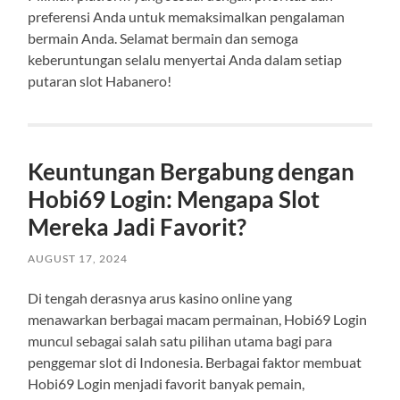
preferensi Anda untuk memaksimalkan pengalaman
bermain Anda. Selamat bermain dan semoga
keberuntungan selalu menyertai Anda dalam setiap
putaran slot Habanero!
Keuntungan Bergabung dengan
Hobi69 Login: Mengapa Slot
Mereka Jadi Favorit?
AUGUST 17, 2024
Di tengah derasnya arus kasino online yang
menawarkan berbagai macam permainan, Hobi69 Login
muncul sebagai salah satu pilihan utama bagi para
penggemar slot di Indonesia. Berbagai faktor membuat
Hobi69 Login menjadi favorit banyak pemain,