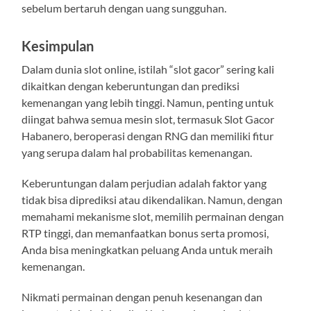
sebelum bertaruh dengan uang sungguhan.
Kesimpulan
Dalam dunia slot online, istilah “slot gacor” sering kali
dikaitkan dengan keberuntungan dan prediksi
kemenangan yang lebih tinggi. Namun, penting untuk
diingat bahwa semua mesin slot, termasuk Slot Gacor
Habanero, beroperasi dengan RNG dan memiliki fitur
yang serupa dalam hal probabilitas kemenangan.
Keberuntungan dalam perjudian adalah faktor yang
tidak bisa diprediksi atau dikendalikan. Namun, dengan
memahami mekanisme slot, memilih permainan dengan
RTP tinggi, dan memanfaatkan bonus serta promosi,
Anda bisa meningkatkan peluang Anda untuk meraih
kemenangan.
Nikmati permainan dengan penuh kesenangan dan