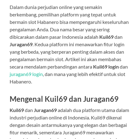
Dalam dunia perjudian online yang semakin
berkembang, pemilihan platform yang tepat untuk
bermain slot Habanero bisa mempengaruhi keseluruhan
pengalaman Anda. Dua nama besar yang sering
dibicarakan dalam pasar Indonesia adalah
Kuil69
dan
Juragan69
. Kedua platform ini menawarkan fitur login
yang berbeda, yang berperan penting dalam akses dan
pengalaman bermain slot. Artikel ini akan membahas
secara mendalam perbandingan antara
Kuil69 login
dan
juragan69 login
, dan mana yang lebih efektif untuk slot
Habanero.
Mengenal Kuil69 dan Juragan69
Kuil69
dan
Juragan69
adalah dua platform utama dalam
industri perjudian online di Indonesia. Kuil69 dikenal
dengan desain antarmukanya yang elegan dan berbagai
fitur menarik, sementara Juragan69 menawarkan