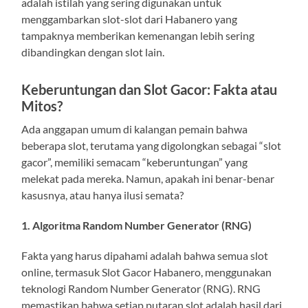
adalah istilah yang sering digunakan untuk
menggambarkan slot-slot dari Habanero yang
tampaknya memberikan kemenangan lebih sering
dibandingkan dengan slot lain.
Keberuntungan dan Slot Gacor: Fakta atau
Mitos?
Ada anggapan umum di kalangan pemain bahwa
beberapa slot, terutama yang digolongkan sebagai “slot
gacor”, memiliki semacam “keberuntungan” yang
melekat pada mereka. Namun, apakah ini benar-benar
kasusnya, atau hanya ilusi semata?
1. Algoritma Random Number Generator (RNG)
Fakta yang harus dipahami adalah bahwa semua slot
online, termasuk Slot Gacor Habanero, menggunakan
teknologi Random Number Generator (RNG). RNG
memastikan bahwa setiap putaran slot adalah hasil dari