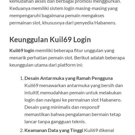
kemudahan akses dan berbagai promosi menggiurkan.
Keduanya memiliki sistem login masing-masing yang
mempengaruhi bagaimana pemain mengakses
permainan slot, khususnya dari penyedia Habanero.
Keunggulan Kuil69 Login
Kuil69 login
memiliki beberapa fitur unggulan yang
menarik perhatian pemain slot. Berikut adalah beberapa
keunggulan utama dari platform ini:
Desain Antarmuka yang Ramah Pengguna
Kuil69 menawarkan antarmuka yang bersih dan
intuitif, memudahkan pemain untuk melakukan
login dan navigasi ke permainan slot Habanero.
Desain yang minimalis dan responsif
memastikan bahwa pengalaman bermain tetap
lancar tanpa gangguan teknis.
Keamanan Data yang Tinggi
Kuil69 dikenal