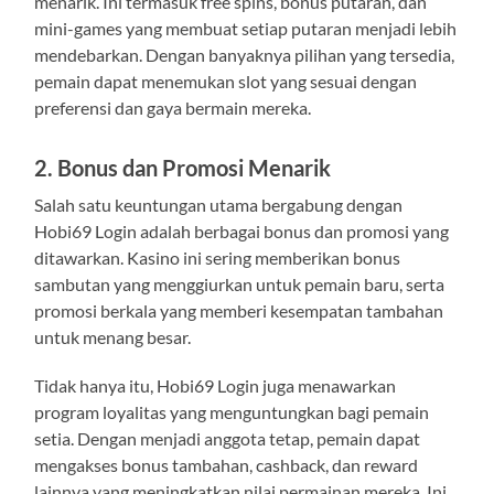
menarik. Ini termasuk free spins, bonus putaran, dan
mini-games yang membuat setiap putaran menjadi lebih
mendebarkan. Dengan banyaknya pilihan yang tersedia,
pemain dapat menemukan slot yang sesuai dengan
preferensi dan gaya bermain mereka.
2. Bonus dan Promosi Menarik
Salah satu keuntungan utama bergabung dengan
Hobi69 Login adalah berbagai bonus dan promosi yang
ditawarkan. Kasino ini sering memberikan bonus
sambutan yang menggiurkan untuk pemain baru, serta
promosi berkala yang memberi kesempatan tambahan
untuk menang besar.
Tidak hanya itu, Hobi69 Login juga menawarkan
program loyalitas yang menguntungkan bagi pemain
setia. Dengan menjadi anggota tetap, pemain dapat
mengakses bonus tambahan, cashback, dan reward
lainnya yang meningkatkan nilai permainan mereka. Ini