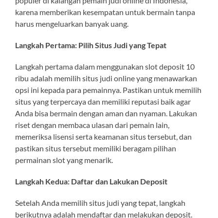
populer di kalangan pemain judi online di Indonesia,
karena memberikan kesempatan untuk bermain tanpa
harus mengeluarkan banyak uang.
Langkah Pertama: Pilih Situs Judi yang Tepat
Langkah pertama dalam menggunakan slot deposit 10
ribu adalah memilih situs judi online yang menawarkan
opsi ini kepada para pemainnya. Pastikan untuk memilih
situs yang terpercaya dan memiliki reputasi baik agar
Anda bisa bermain dengan aman dan nyaman. Lakukan
riset dengan membaca ulasan dari pemain lain,
memeriksa lisensi serta keamanan situs tersebut, dan
pastikan situs tersebut memiliki beragam pilihan
permainan slot yang menarik.
Langkah Kedua: Daftar dan Lakukan Deposit
Setelah Anda memilih situs judi yang tepat, langkah
berikutnya adalah mendaftar dan melakukan deposit.