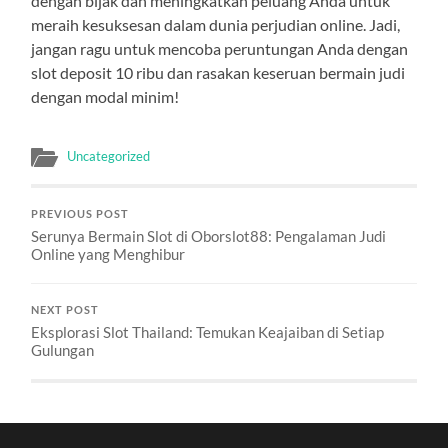
dengan bijak dan meningkatkan peluang Anda untuk
meraih kesuksesan dalam dunia perjudian online. Jadi,
jangan ragu untuk mencoba peruntungan Anda dengan
slot deposit 10 ribu dan rasakan keseruan bermain judi
dengan modal minim!
Uncategorized
PREVIOUS POST
Serunya Bermain Slot di Oborslot88: Pengalaman Judi
Online yang Menghibur
NEXT POST
Eksplorasi Slot Thailand: Temukan Keajaiban di Setiap
Gulungan