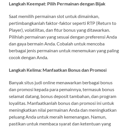
Langkah Keempat: Pilih Permainan dengan Bijak
Saat memilih permainan slot untuk dimainkan,
pertimbangkanlah faktor-faktor seperti RTP (Return to
Player), volatilitas, dan fitur bonus yang ditawarkan.
Pilihlah permainan yang sesuai dengan preferensi Anda
dan gaya bermain Anda. Cobalah untuk mencoba
berbagai jenis permainan untuk menemukan yang paling
cocok dengan Anda.
Langkah Kelima: Manfaatkan Bonus dan Promosi
Banyak situs judi online menawarkan berbagai bonus
dan promosi kepada para pemainnya, termasuk bonus
selamat datang, bonus deposit tambahan, dan program
loyalitas. Manfaatkanlah bonus dan promosi ini untuk
meningkatkan nilai permainan Anda dan meningkatkan
peluang Anda untuk meraih kemenangan. Namun,
pastikan untuk membaca syarat dan ketentuan yang