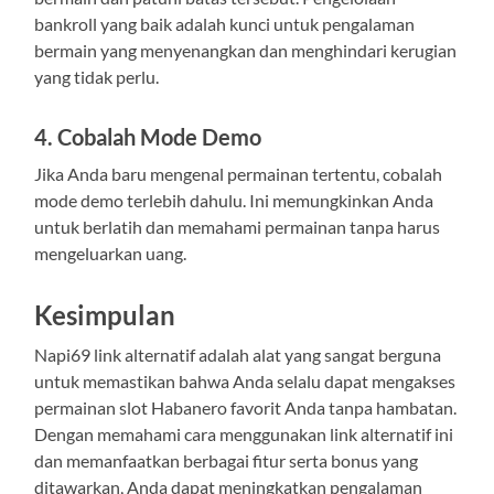
bankroll yang baik adalah kunci untuk pengalaman
bermain yang menyenangkan dan menghindari kerugian
yang tidak perlu.
4. Cobalah Mode Demo
Jika Anda baru mengenal permainan tertentu, cobalah
mode demo terlebih dahulu. Ini memungkinkan Anda
untuk berlatih dan memahami permainan tanpa harus
mengeluarkan uang.
Kesimpulan
Napi69 link alternatif adalah alat yang sangat berguna
untuk memastikan bahwa Anda selalu dapat mengakses
permainan slot Habanero favorit Anda tanpa hambatan.
Dengan memahami cara menggunakan link alternatif ini
dan memanfaatkan berbagai fitur serta bonus yang
ditawarkan, Anda dapat meningkatkan pengalaman