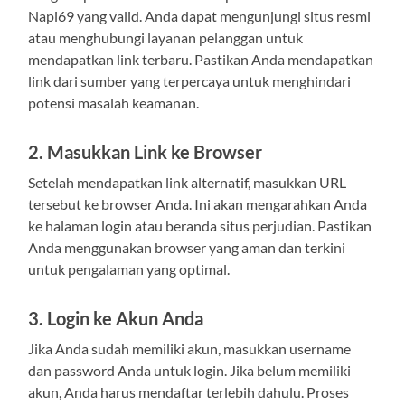
Napi69 yang valid. Anda dapat mengunjungi situs resmi
atau menghubungi layanan pelanggan untuk
mendapatkan link terbaru. Pastikan Anda mendapatkan
link dari sumber yang terpercaya untuk menghindari
potensi masalah keamanan.
2. Masukkan Link ke Browser
Setelah mendapatkan link alternatif, masukkan URL
tersebut ke browser Anda. Ini akan mengarahkan Anda
ke halaman login atau beranda situs perjudian. Pastikan
Anda menggunakan browser yang aman dan terkini
untuk pengalaman yang optimal.
3. Login ke Akun Anda
Jika Anda sudah memiliki akun, masukkan username
dan password Anda untuk login. Jika belum memiliki
akun, Anda harus mendaftar terlebih dahulu. Proses