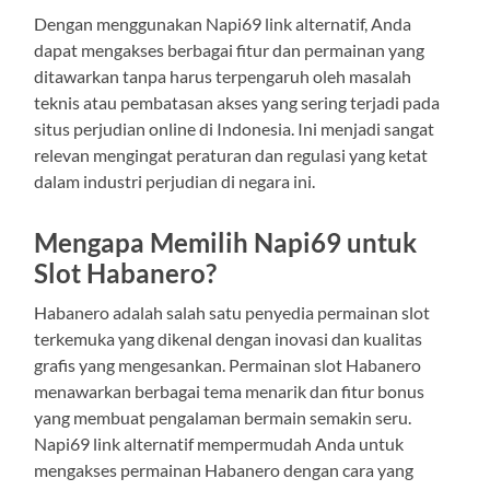
Dengan menggunakan Napi69 link alternatif, Anda
dapat mengakses berbagai fitur dan permainan yang
ditawarkan tanpa harus terpengaruh oleh masalah
teknis atau pembatasan akses yang sering terjadi pada
situs perjudian online di Indonesia. Ini menjadi sangat
relevan mengingat peraturan dan regulasi yang ketat
dalam industri perjudian di negara ini.
Mengapa Memilih Napi69 untuk
Slot Habanero?
Habanero adalah salah satu penyedia permainan slot
terkemuka yang dikenal dengan inovasi dan kualitas
grafis yang mengesankan. Permainan slot Habanero
menawarkan berbagai tema menarik dan fitur bonus
yang membuat pengalaman bermain semakin seru.
Napi69 link alternatif mempermudah Anda untuk
mengakses permainan Habanero dengan cara yang