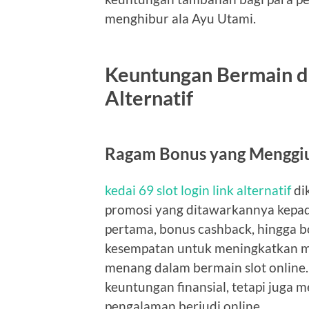
menghibur ala Ayu Utami.
Keuntungan Bermain di 
Alternatif
Ragam Bonus yang Menggi
kedai 69 slot login link alternatif
di
promosi yang ditawarkannya kepad
pertama, bonus cashback, hingga bo
kesempatan untuk meningkatkan 
menang dalam bermain slot online
keuntungan finansial, tetapi juga
pengalaman berjudi online.