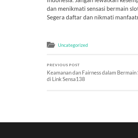
dan menikmati sensasi bermain slot
Segera daftar dan nikmati manfaat
Uncategorized
PREVIOUS POST
Keamanan dan Fairness dalam Bermain 
di Link Sensa138