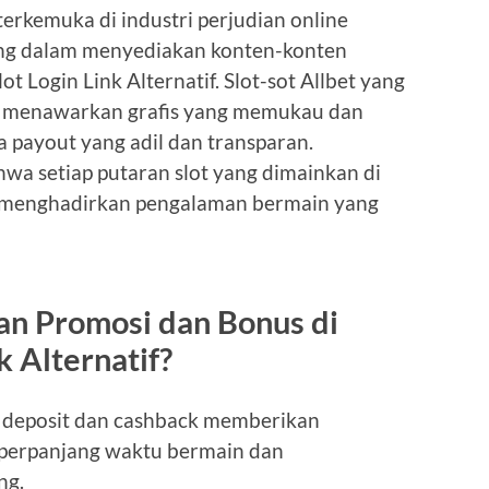
 terkemuka di industri perjudian online
ing dalam menyediakan konten-konten
ot Login Link Alternatif. Slot-sot Allbet yang
nya menawarkan grafis yang memukau dan
a payout yang adil dan transparan.
a setiap putaran slot yang dimainkan di
if menghadirkan pengalaman bermain yang
 Promosi dan Bonus di
k Alternatif?
s deposit dan cashback memberikan
erpanjang waktu bermain dan
ng.