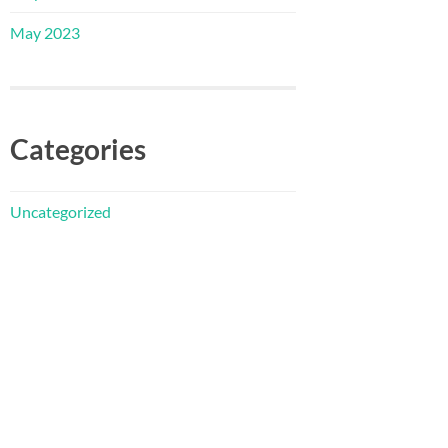
May 2023
Categories
Uncategorized