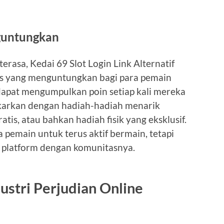
guntungkan
erasa, Kedai 69 Slot Login Link Alternatif
as yang menguntungkan bagi para pemain
 dapat mengumpulkan poin setiap kali mereka
ukarkan dengan hadiah-hadiah menarik
tis, atau bahkan hadiah fisik yang eksklusif.
 pemain untuk terus aktif bermain, tetapi
 platform dengan komunitasnya.
ustri Perjudian Online