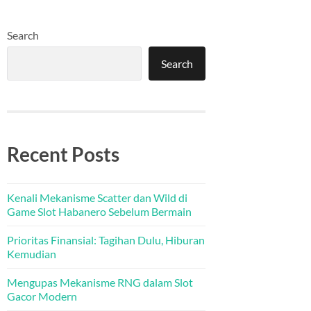
Search
Search
Recent Posts
Kenali Mekanisme Scatter dan Wild di
Game Slot Habanero Sebelum Bermain
Prioritas Finansial: Tagihan Dulu, Hiburan
Kemudian
Mengupas Mekanisme RNG dalam Slot
Gacor Modern