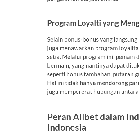
Program Loyalti yang Men
Selain bonus-bonus yang langsung t
juga menawarkan program loyalit
setia. Melalui program ini, pemain
bermain, yang nantinya dapat dit
seperti bonus tambahan, putaran gra
Hal ini tidak hanya mendorong para
juga mempererat hubungan antara
Peran Allbet dalam Ind
Indonesia