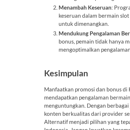
Menambah Keseruan
: Progr
keseruan dalam bermain slot
untuk dimenangkan.
Mendukung Pengalaman Be
bonus, pemain tidak hanya me
mengoptimalkan pengalaman b
Kesimpulan
Manfaatkan promosi dan bonus di Ke
mendapatkan pengalaman bermain 
menguntungkan. Dengan berbagai j
konten berkualitas dari provider se
Alternatif menjadi pilihan yang tep
Indonesia. Jangan lewatkan kese