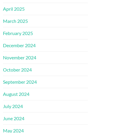
April 2025
March 2025
February 2025
December 2024
November 2024
October 2024
September 2024
August 2024
July 2024
June 2024
May 2024