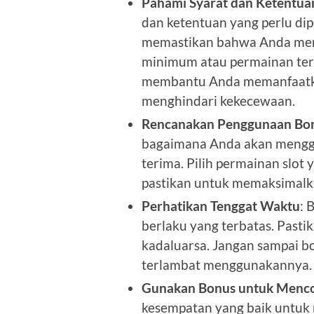
Pahami Syarat dan Ketentua
dan ketentuan yang perlu di
memastikan bahwa Anda mema
minimum atau permainan tert
membantu Anda memanfaatka
menghindari kekecewaan.
Rencanakan Penggunaan Bo
bagaimana Anda akan mengg
terima. Pilih permainan slot
pastikan untuk memaksimalka
Perhatikan Tenggat Waktu
: 
berlaku yang terbatas. Past
kadaluarsa. Jangan sampai bo
terlambat menggunakannya.
Gunakan Bonus untuk Menco
kesempatan yang baik untuk