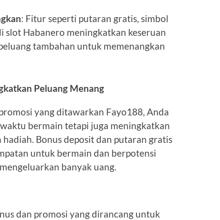
ngkan
: Fitur seperti putaran gratis, simbol
di slot Habanero meningkatkan keseruan
 peluang tambahan untuk memenangkan
ngkatkan Peluang Menang
promosi yang ditawarkan Fayo188, Anda
waktu bermain tetapi juga meningkatkan
adiah. Bonus deposit dan putaran gratis
patan untuk bermain dan berpotensi
mengeluarkan banyak uang.
us dan promosi yang dirancang untuk