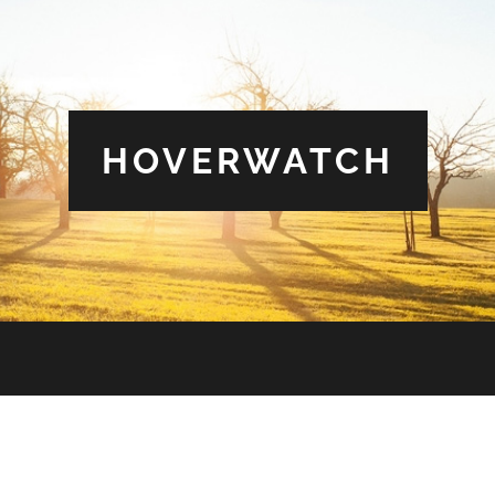
HOVERWATCH