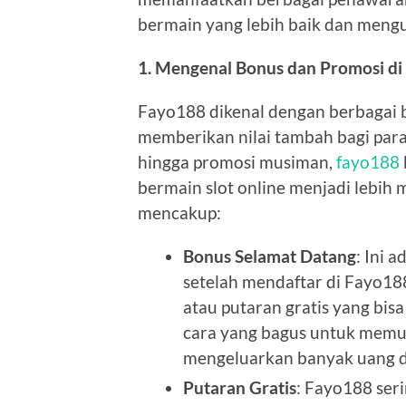
bermain yang lebih baik dan meng
1. Mengenal Bonus dan Promosi d
Fayo188 dikenal dengan berbagai 
memberikan nilai tambah bagi par
hingga promosi musiman,
fayo188
bermain slot online menjadi lebih m
mencakup:
Bonus Selamat Datang
: Ini 
setelah mendaftar di Fayo18
atau putaran gratis yang bis
cara yang bagus untuk memu
mengeluarkan banyak uang d
Putaran Gratis
: Fayo188 ser