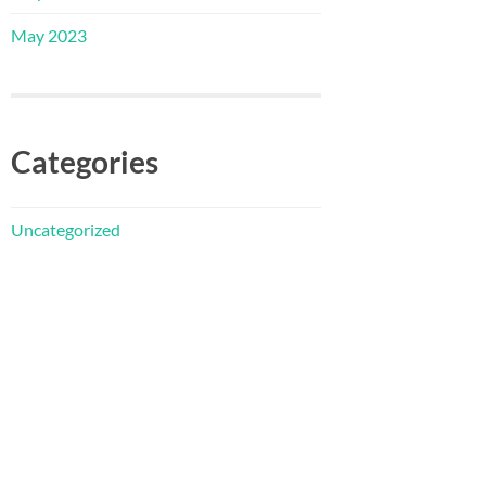
May 2023
Categories
Uncategorized