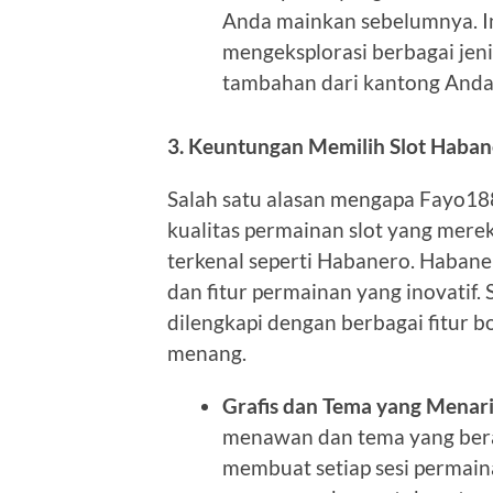
Anda mainkan sebelumnya. I
mengeksplorasi berbagai jen
tambahan dari kantong Anda
3. Keuntungan Memilih Slot Haban
Salah satu alasan mengapa Fayo18
kualitas permainan slot yang mere
terkenal seperti Habanero. Habane
dan fitur permainan yang inovatif. 
dilengkapi dengan berbagai fitur
menang.
Grafis dan Tema yang Menar
menawan dan tema yang berag
membuat setiap sesi permaina