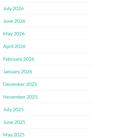
July 2026
June 2026
May 2026
April 2026
February 2026
January 2026
December 2025
November 2025
July 2025
June 2025
May 2025