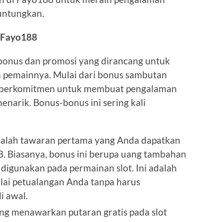
untungkan.
i Fayo188
bonus dan promosi yang dirancang untuk
a pemainnya. Mulai dari bonus sambutan
berkomitmen untuk membuat pengalaman
enarik. Bonus-bonus ini sering kali
adalah tawaran pertama yang Anda dapatkan
8. Biasanya, bonus ini berupa uang tambahan
a digunakan pada permainan slot. Ini adalah
lai petualangan Anda tanpa harus
i awal.
ing menawarkan putaran gratis pada slot