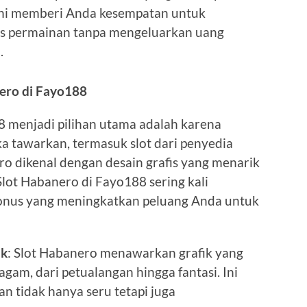
ni memberi Anda kesempatan untuk
is permainan tanpa mengeluarkan uang
.
ero di Fayo188
8 menjadi pilihan utama adalah karena
ka tawarkan, termasuk slot dari penyedia
ro dikenal dengan desain grafis yang menarik
Slot Habanero di Fayo188 sering kali
 bonus yang meningkatkan peluang Anda untuk
ik
: Slot Habanero menawarkan grafik yang
am, dari petualangan hingga fantasi. Ini
n tidak hanya seru tetapi juga