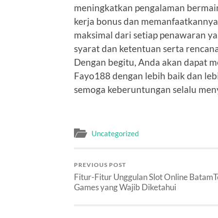
meningkatkan pengalaman bermain
kerja bonus dan memanfaatkannya 
maksimal dari setiap penawaran ya
syarat dan ketentuan serta renca
Dengan begitu, Anda akan dapat m
Fayo188 dengan lebih baik dan le
semoga keberuntungan selalu meny
Uncategorized
PREVIOUS POST
Fitur-Fitur Unggulan Slot Online BatamT
Games yang Wajib Diketahui