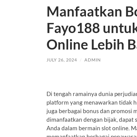
Manfaatkan B
Fayo188 untuk
Online Lebih B
JULY 26, 2024
/
ADMIN
Di tengah ramainya dunia perjudia
platform yang menawarkan tidak 
juga berbagai bonus dan promosi me
dimanfaatkan dengan bijak, dapat 
Anda dalam bermain slot online. M
memanfaatkan berbagai penawaran