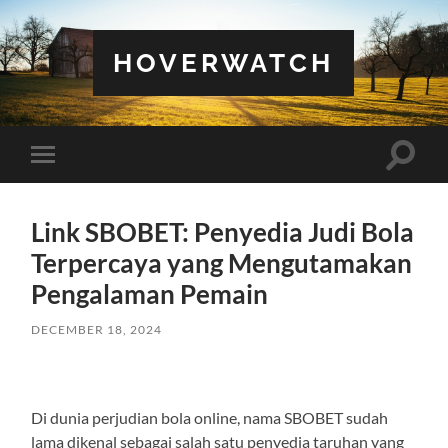
HOVERWATCH
Toggle
Toggle
search
mobile
field
menu
Link SBOBET: Penyedia Judi Bola
Terpercaya yang Mengutamakan
Pengalaman Pemain
DECEMBER 18, 2024
Di dunia perjudian bola online, nama SBOBET sudah
lama dikenal sebagai salah satu penyedia taruhan yang