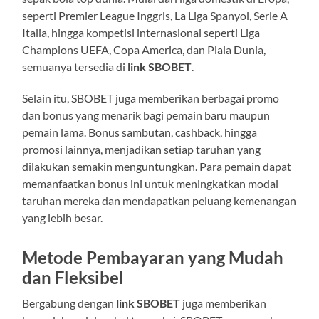
seperti Premier League Inggris, La Liga Spanyol, Serie A
Italia, hingga kompetisi internasional seperti Liga
Champions UEFA, Copa America, dan Piala Dunia,
semuanya tersedia di
link SBOBET
.
Selain itu, SBOBET juga memberikan berbagai promo
dan bonus yang menarik bagi pemain baru maupun
pemain lama. Bonus sambutan, cashback, hingga
promosi lainnya, menjadikan setiap taruhan yang
dilakukan semakin menguntungkan. Para pemain dapat
memanfaatkan bonus ini untuk meningkatkan modal
taruhan mereka dan mendapatkan peluang kemenangan
yang lebih besar.
Metode Pembayaran yang Mudah
dan Fleksibel
Bergabung dengan
link SBOBET
juga memberikan