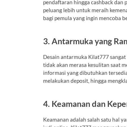
pendaftaran hingga cashback dan p
peluang lebih untuk meraih kemena
bagi pemula yang ingin mencoba be
3.
Antarmuka yang Ra
Desain antarmuka Kilat777 sangat 
tidak akan merasa kesulitan saat 
informasi yang dibutuhkan tersedia
melakukan deposit, hingga mengkl
4.
Keamanan dan Kepe
Keamanan adalah salah satu hal ya