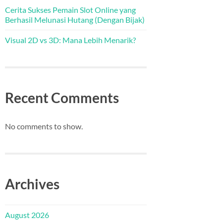
Cerita Sukses Pemain Slot Online yang
Berhasil Melunasi Hutang (Dengan Bijak)
Visual 2D vs 3D: Mana Lebih Menarik?
Recent Comments
No comments to show.
Archives
August 2026