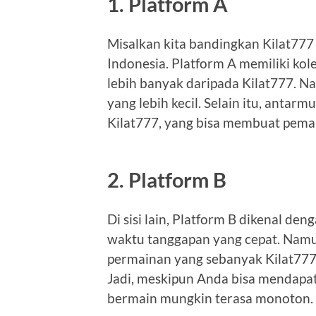
1.
Platform A
Misalkan kita bandingkan Kilat777 
Indonesia. Platform A memiliki ko
lebih banyak daripada Kilat777. 
yang lebih kecil. Selain itu, antar
Kilat777, yang bisa membuat pema
2.
Platform B
Di sisi lain, Platform B dikenal de
waktu tanggapan yang cepat. Namun,
permainan yang sebanyak Kilat777,
Jadi, meskipun Anda bisa mendapa
bermain mungkin terasa monoton.