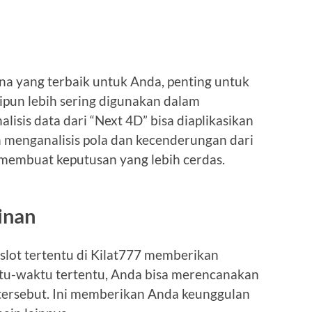
 yang terbaik untuk Anda, penting untuk
pun lebih sering digunakan dalam
alisis data dari “Next 4D” bisa diaplikasikan
n menganalisis pola dan kecenderungan dari
membuat keputusan yang lebih cerdas.
inan
 slot tertentu di Kilat777 memberikan
tu-waktu tertentu, Anda bisa merencanakan
ersebut. Ini memberikan Anda keunggulan