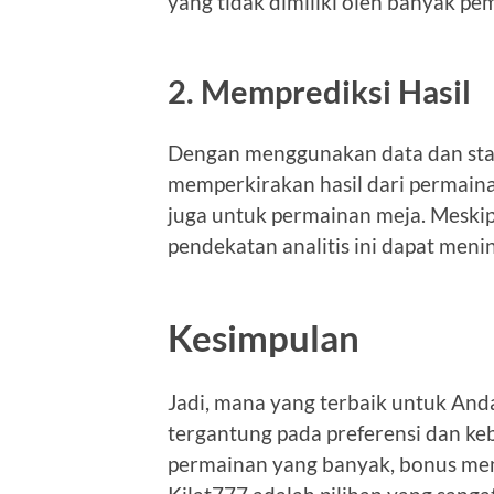
yang tidak dimiliki oleh banyak pem
2.
Memprediksi Hasil
Dengan menggunakan data dan stati
memperkirakan hasil dari permainan.
juga untuk permainan meja. Meski
pendekatan analitis ini dapat meni
Kesimpulan
Jadi, mana yang terbaik untuk And
tergantung pada preferensi dan ke
permainan yang banyak, bonus me