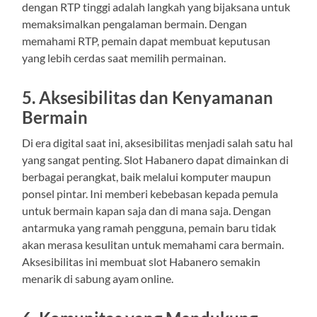
dengan RTP tinggi adalah langkah yang bijaksana untuk
memaksimalkan pengalaman bermain. Dengan
memahami RTP, pemain dapat membuat keputusan
yang lebih cerdas saat memilih permainan.
5. Aksesibilitas dan Kenyamanan
Bermain
Di era digital saat ini, aksesibilitas menjadi salah satu hal
yang sangat penting. Slot Habanero dapat dimainkan di
berbagai perangkat, baik melalui komputer maupun
ponsel pintar. Ini memberi kebebasan kepada pemula
untuk bermain kapan saja dan di mana saja. Dengan
antarmuka yang ramah pengguna, pemain baru tidak
akan merasa kesulitan untuk memahami cara bermain.
Aksesibilitas ini membuat slot Habanero semakin
menarik di sabung ayam online.