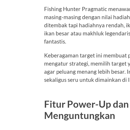
Fishing Hunter Pragmatic menawark
masing-masing dengan nilai hadiah
ditembak tapi hadiahnya rendah, 
ikan besar atau makhluk legendaris
fantastis.
Keberagaman target ini membuat 
mengatur strategi, memilih target
agar peluang menang lebih besar.
sekaligus seru untuk dimainkan di 
Fitur Power-Up dan
Menguntungkan