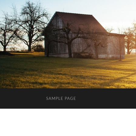
SAMPLE PAGE