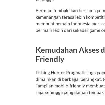
Bermain
tembak ikan
bersama pema
kemenangan terasa lebih kompetitif
membuat pemain Indonesia merasa 
bermain lebih dari sekadar game on
Kemudahan Akses d
Friendly
Fishing Hunter Pragmatic juga pop
dimainkan di berbagai perangkat, 
Tampilan mobile-friendly membuat
saja, sehingga pengalaman tembak i