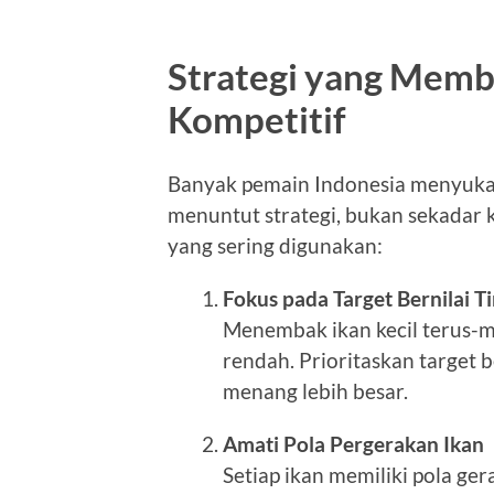
Strategi yang Memb
Kompetitif
Banyak pemain Indonesia menyukai
menuntut strategi, bukan sekadar 
yang sering digunakan:
Fokus pada Target Bernilai T
Menembak ikan kecil terus-
rendah. Prioritaskan target 
menang lebih besar.
Amati Pola Pergerakan Ikan
Setiap ikan memiliki pola ger