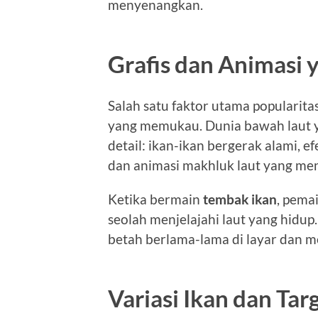
menyenangkan.
Grafis dan Animasi
Salah satu faktor utama popularita
yang memukau. Dunia bawah laut y
detail: ikan-ikan bergerak alami, e
dan animasi makhluk laut yang men
Ketika bermain
tembak ikan
, pema
seolah menjelajahi laut yang hidu
betah berlama-lama di layar dan m
Variasi Ikan dan Ta