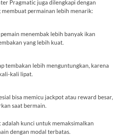
ter Pragmatic juga dilengkapi dengan
g membuat permainan lebih menarik:
 pemain menembak lebih banyak ikan
embakan yang lebih kuat.
p tembakan lebih menguntungkan, karena
li-kali lipat.
sial bisa memicu jackpot atau reward besar,
kan saat bermain.
t adalah kunci untuk memaksimalkan
ain dengan modal terbatas.