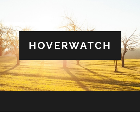
HOVERWATCH